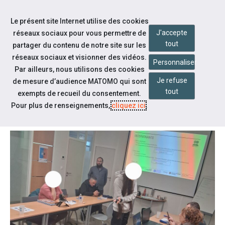
Aller à la navigation
Le présent site Internet utilise des cookies
Aller au contenu
J'accepte
réseaux sociaux pour vous permettre de
tout
partager du contenu de notre site sur les
réseaux sociaux et visionner des vidéos.
Personnaliser
Par ailleurs, nous utilisons des cookies
Je refuse
Notre actualité
de mesure d’audience MATOMO qui sont
tout
exempts de recueil du consentement.
ATELIER NUMÉRIQUE :-)
Pour plus de renseignements,
cliquez ici
.