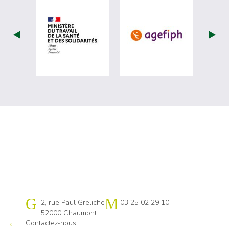
visiter les site de Ministère du travail (
visiter les si
Cap emploi 52
2, rue Paul Greliche
03 25 02 29 10
52000 Chaumont
Contactez-nous