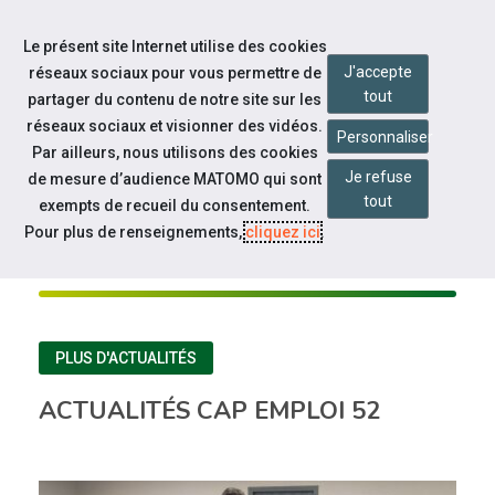
Aller à la navigation
Le présent site Internet utilise des cookies
Aller au contenu
J'accepte
réseaux sociaux pour vous permettre de
tout
partager du contenu de notre site sur les
réseaux sociaux et visionner des vidéos.
Personnaliser
Par ailleurs, nous utilisons des cookies
Je refuse
de mesure d’audience MATOMO qui sont
tout
CAP EMPLOI 52
exempts de recueil du consentement.
Pour plus de renseignements,
cliquez ici
.
À la une
PLUS D'ACTUALITÉS
ACTUALITÉS CAP EMPLOI 52